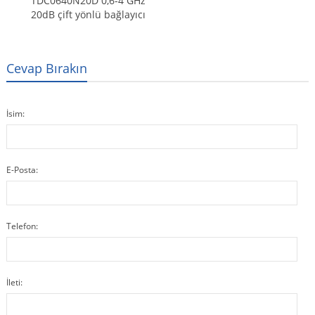
TDC0640N20D 0,6-4 GHz
20dB çift yönlü bağlayıcı
Cevap Bırakın
İsim:
E-Posta:
Telefon:
İleti: