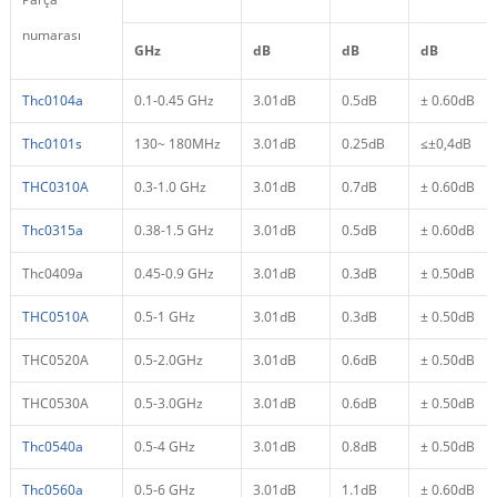
numarası
GHz
dB
dB
dB
Thc0104a
0.1-0.45 GHz
3.01dB
0.5dB
± 0.60dB
Thc0101s
130~ 180MHz
3.01dB
0.25dB
≤±0,4dB
THC0310A
0.3-1.0 GHz
3.01dB
0.7dB
± 0.60dB
Thc0315a
0.38-1.5 GHz
3.01dB
0.5dB
± 0.60dB
Thc0409a
0.45-0.9 GHz
3.01dB
0.3dB
± 0.50dB
THC0510A
0.5-1 GHz
3.01dB
0.3dB
± 0.50dB
THC0520A
0.5-2.0GHz
3.01dB
0.6dB
± 0.50dB
THC0530A
0.5-3.0GHz
3.01dB
0.6dB
± 0.50dB
Thc0540a
0.5-4 GHz
3.01dB
0.8dB
± 0.50dB
Thc0560a
0.5-6 GHz
3.01dB
1.1dB
± 0.60dB