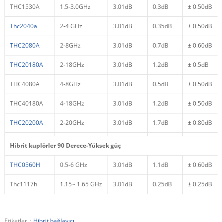
THC1530A
1.5-3.0GHz
3.01dB
0.3dB
± 0.50dB
Thc2040a
2-4 GHz
3.01dB
0.35dB
± 0.50dB
THC2080A
2-8GHz
3.01dB
0.7dB
± 0.60dB
THC20180A
2-18GHz
3.01dB
1.2dB
± 0.5dB
THC4080A
4-8GHz
3.01dB
0.5dB
± 0.50dB
THC40180A
4-18GHz
3.01dB
1.2dB
± 0.50dB
THC20200A
2-20GHz
3.01dB
1.7dB
± 0.80dB
Hibrit kuplörler 90 Derece
-Yüksek güç
THC0560H
0.5-6 GHz
3.01dB
1.1dB
± 0.60dB
Thc1117h
1.15~ 1.65 GHz
3.01dB
0.25dB
± 0.25dB
Etiketler：
Hibrit bağlayıcı