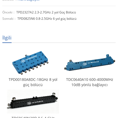
Önceki：
TPD2327A2 2.3-2.7GHz 2 yol Güç Bölücü
Sonraki：
TPD0825N6 0.8-2.5GHz 6 yol güç bölücü
İlgili
TPD00180A8DC-18GHz 8 yol
TDC0640A10 600-4000MHz
güç bölücü
10dB yönlü bağlayıcı