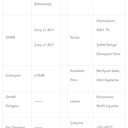
Bölünmüş)
Alüminyum,
Giriş ≤1.40:1
6061 T6
VSWR
Konut
Çıkış ≤1,40:1
Şeffaf Kimya
Dönüşüm Filmi
Konektör
Berilyum bakır,
İzolasyon
≥18dB
Pimi
Altın Kaplama
Genlik
Kurşunsuz,
——–
Lehim
Dengesi
RoHS Uyumlu
Çalışma
Faz Dengesi
——–
-55~+85°C