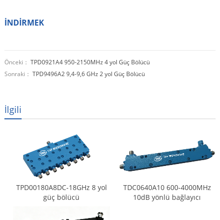
İNDİRMEK
Önceki：
TPD0921A4 950-2150MHz 4 yol Güç Bölücü
Sonraki：
TPD9496A2 9,4-9,6 GHz 2 yol Güç Bölücü
İlgili
TPD00180A8DC-18GHz 8 yol
TDC0640A10 600-4000MHz
güç bölücü
10dB yönlü bağlayıcı