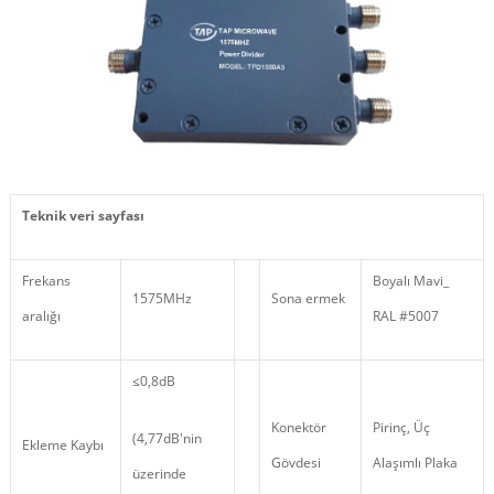
Teknik veri sayfası
Frekans
Boyalı Mavi_
1575MHz
Sona ermek
aralığı
RAL #5007
≤0,8dB
Konektör
Pirinç, Üç
(4,77dB'nin
Ekleme Kaybı
Gövdesi
Alaşımlı Plaka
üzerinde