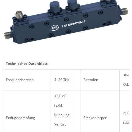
Technisches Datenblatt
Blau l
Frequenzbereich
4~20GHz
Beenden
RAL 
≤2,0 dB
(Exkl.
Passi
Kupplung
Einfügedämpfung
Steckerkörper
Edels
Verlust