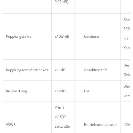
0,92 dB)
Alumi
6061
Kopplungsfaktor
≤10±1dB
Gehäuse
Klare
Konve
Beryl
Kopplungsempfindlichkeit
≤±1dB
Anschlussstift
Goldt
Bleifr
Richtwirkung
≥12dB
Lot
konf
Primär
≤1,50:1
VSWR
Betriebstemperatur
-55~
Sekundär