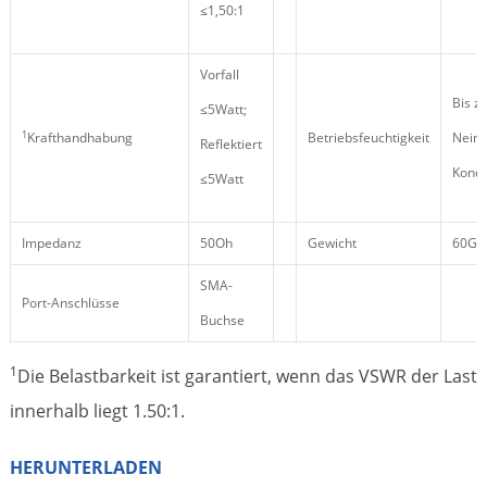
≤1,50:1
Vorfall
Bis z
≤5Watt;
1
Krafthandhabung
Betriebsfeuchtigkeit
Nein-
Reflektiert
Kond
≤5Watt
Impedanz
50Oh
Gewicht
60G
SMA-
Port-Anschlüsse
Buchse
1
Die Belastbarkeit ist garantiert, wenn das VSWR der Last
innerhalb liegt 1.50:1.
HERUNTERLADEN