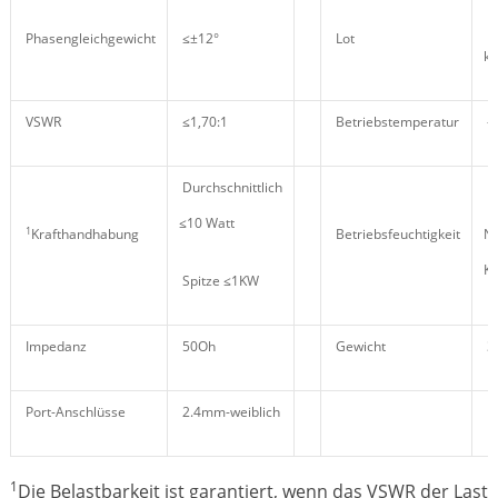
Bl
Phasengleichgewicht
≤±12°
Lot
k
VSWR
≤1,70:1
Betriebstemperatur
-
Durchschnittlich
Bi
≤10 Watt
1
Krafthandhabung
Betriebsfeuchtigkeit
Ne
Ko
Spitze ≤1KW
Impedanz
50Oh
Gewicht
3
Port-Anschlüsse
2.4mm-weiblich
1
Die Belastbarkeit ist garantiert, wenn das VSWR der Last