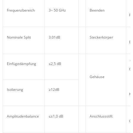
Bl
Frequenzbereich
3~ 50 GHz
Beenden
R
Pa
Nominale Split
3.01dB
Steckerkörper
Ed
A
Einfügedämpfung
≤2,5 dB
60
Gehäuse
Kl
Isolierung
≥12dB
Ko
Be
Amplitudenbalance
≤±1,0 dB
Anschlussstift
Go