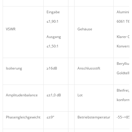
Eingabe
Aluminiu
≤1,90:1
6061 T6
VSWR
Gehäuse
Ausgang
Klarer C
≤1,50:1
Konversi
Beryllium
Isolierung
≥16dB
Anschlussstift
Goldtelle
Bleifrei,
Amplitudenbalance
≤±1,0 dB
Lot
konform
Phasengleichgewicht
≤±9°
Betriebstemperatur
-55~+85