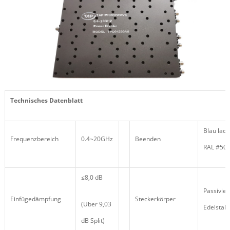
Technisches Datenblatt
Blau lack
Frequenzbereich
0.4~20GHz
Beenden
RAL #50
≤8,0 dB
Passivier
Einfügedämpfung
Steckerkörper
(Über 9,03
Edelstahl
dB Split)