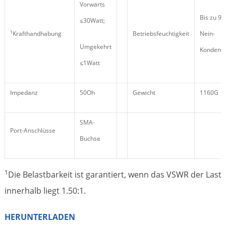
Vorwärts
Bis zu 95
≤30Watt;
1
Krafthandhabung
Betriebsfeuchtigkeit
Nein-
Umgekehrt
Kondensi
≤1Watt
Impedanz
50Oh
Gewicht
1160G
SMA-
Port-Anschlüsse
Buchse
1
Die Belastbarkeit ist garantiert, wenn das VSWR der Last
innerhalb liegt 1.50:1.
HERUNTERLADEN