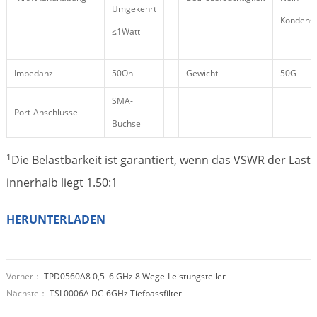
Umgekehrt
Kondensi
≤1Watt
Impedanz
50Oh
Gewicht
50G
SMA-
Port-Anschlüsse
Buchse
1
Die Belastbarkeit ist garantiert, wenn das VSWR der Last
innerhalb liegt 1.50:1
HERUNTERLADEN
Vorher：
TPD0560A8 0,5–6 GHz 8 Wege-Leistungsteiler
Nächste：
TSL0006A DC-6GHz Tiefpassfilter