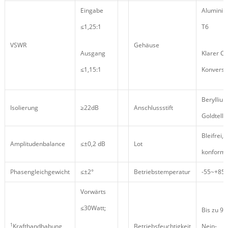
Eingabe
Aluminiu
≤1,25:1
T6
VSWR
Gehäuse
Ausgang
Klarer C
≤1,15:1
Konversi
Beryllium
Isolierung
≥22dB
Anschlussstift
Goldtelle
Bleifrei,
Amplitudenbalance
≤±0,2 dB
Lot
konform
Phasengleichgewicht
≤±2°
Betriebstemperatur
-55~+85
Vorwärts
≤30Watt;
Bis zu 95
1
Krafthandhabung
Betriebsfeuchtigkeit
Nein-