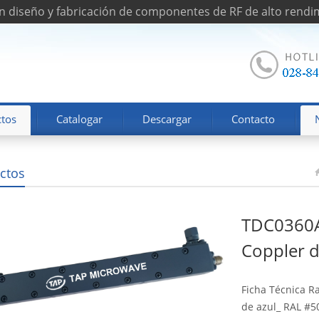
n diseño y fabricación de componentes de RF de alto rendi
tos
Catalogar
Descargar
Contacto
ctos
TDC0360A
Coppler d
Ficha Técnica R
de azul_ RAL #5