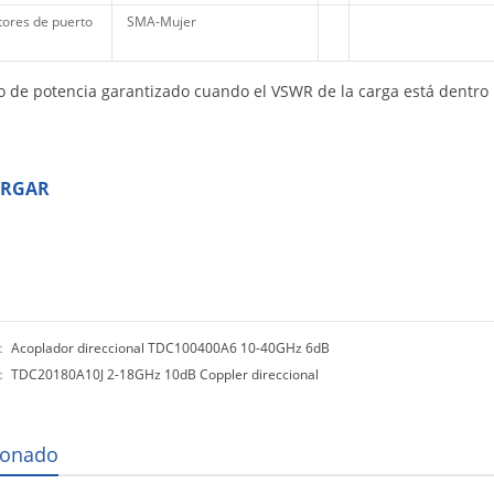
ores de puerto
SMA-Mujer
 de potencia garantizado cuando el VSWR de la carga está dentro 
ARGAR
r：
Acoplador direccional TDC100400A6 10-40GHz 6dB
o：
TDC20180A10J 2-18GHz 10dB Coppler direccional
ionado