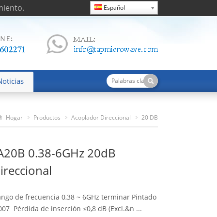
miento.
Español
Noticias
Hogar
Productos
Acoplador Direccional
20 DB
TDC0360A20B 0.38-6GHz 20dB Coppler Direccional
20B 0.38-6GHz 20dB
ireccional
ango de frecuencia 0,38 ~ 6GHz terminar Pintado
007 Pérdida de inserción ≤0,8 dB (
Excl.&n
...