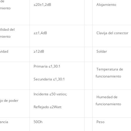
 de
≤20±1,2dB
Alojamiento
miento
lidad del
≤±1,4dB
Clavija del conector
miento
vidad
≥12dB
Soldar
Primaria ≤1,30:1
Temperatura de
funcionamiento
Secundaria ≤1,30:1
Incidente ≤50 vatios;
Humedad de
o de poder
funcionamiento
Reflejado ≤2Watt
ancia
50Oh
Peso