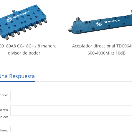
00180A8 CC-18GHz 8 manera
Acoplador direccional TDC06
divisor de poder
600-4000MHz 10dB
Una Respuesta
bre:
orreo
nico:
fono: