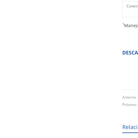
Conect
1
Manejo
DESC
Anterio
Próxim
Relac