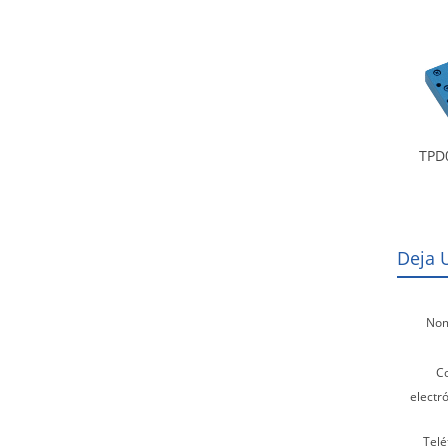
TPD
Deja 
Nom
C
electró
Telé