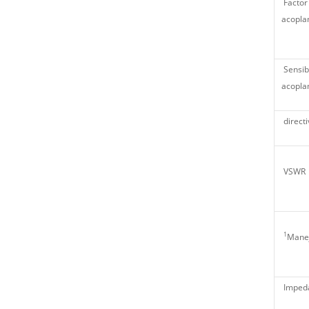
Factor
acopla
Sensibi
acopla
directi
VSWR
1
Manej
Imped