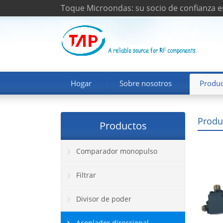
Toque Microondas: su socio de confianza e
Hogar
Sobre nosotros
Produc
Produ
Productos
Comparador monopulso
Filtrar
Divisor de poder
Acoplador direccional