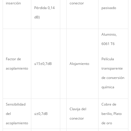
inserción
conector
Pérdida 0,14
pasivado
dB)
Aluminio,
6061 T6
Factor de
Película
≤15±0,7dB
Alojamiento
acoplamiento
transparente
de conversión
química
Sensibilidad
Cobre de
Clavija del
del
≤±0,7dB
berilio, Plato
conector
acoplamiento
de oro