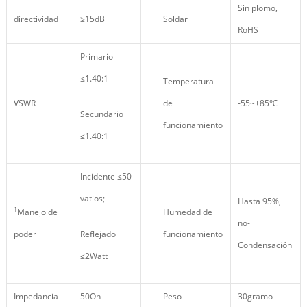
Sin plomo,
directividad
≥15dB
Soldar
RoHS
Primario
≤1.40:1
Temperatura
VSWR
de
-55~+85℃
Secundario
funcionamiento
≤1.40:1
Incidente ≤50
vatios;
Hasta 95%,
1
Manejo de
Humedad de
no-
poder
Reflejado
funcionamiento
Condensación
≤2Watt
Impedancia
50Oh
Peso
30gramo