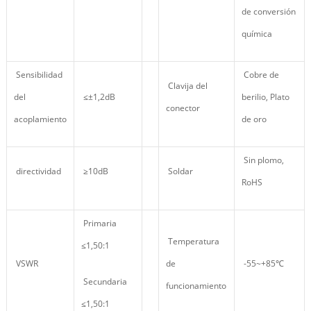
de conversión
química
Sensibilidad
Cobre de
Clavija del
del
≤±1,2dB
berilio, Plato
conector
acoplamiento
de oro
Sin plomo,
directividad
≥10dB
Soldar
RoHS
Primaria
Temperatura
≤1,50:1
VSWR
de
-55~+85℃
Secundaria
funcionamiento
≤1,50:1