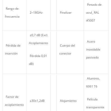
Pintado de
Rango de
2~18GHz
Finalizar
azul_ RAL
frecuencia
#5007
≤0,7 dB (Excl.
Acero
Acoplamiento
Pérdida de
Cuerpo del
inoxidable
inserción
conector
Pérdida 0,01
pasivado
dB)
Aluminio,
6061 T6
Factor de
Película
≤30±1,2dB
Alojamiento
acoplamiento
transparente