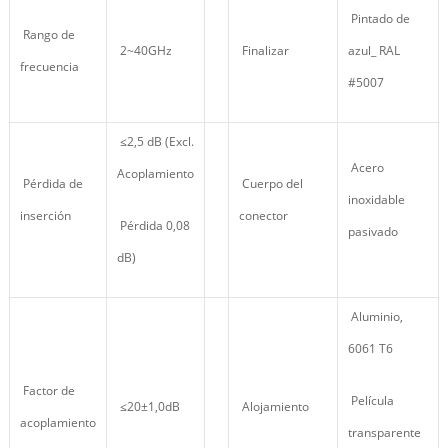
Pintado de
Rango de
2~40GHz
Finalizar
azul_ RAL
frecuencia
#5007
≤2,5 dB (Excl.
Acero
Acoplamiento
Pérdida de
Cuerpo del
inoxidable
inserción
conector
Pérdida 0,08
pasivado
dB)
Aluminio,
6061 T6
Factor de
Película
≤20±1,0dB
Alojamiento
acoplamiento
transparente