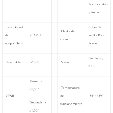
de conversión
química
Sensibilidad
Cobre de
Clavija del
del
≤±1,0 dB
berilio, Plato
conector
acoplamiento
de oro
Sin plomo,
directividad
≥10dB
Soldar
RoHS
Primaria
Temperatura
≤1,60:1
VSWR
de
-55~+85℃
Secundaria
funcionamiento
≤1,60:1