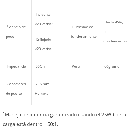
Incidente
Hasta 95%,
≤20 vatios;
1
Manejo de
Humedad de
no-
poder
funcionamiento
Reflejado
Condensación
≤20 vatios
Impedancia
50Oh
Peso
60gramo
Conectores
2.92mm-
de puerto
Hembra
1
Manejo de potencia garantizado cuando el VSWR de la
carga está dentro 1.50:1.