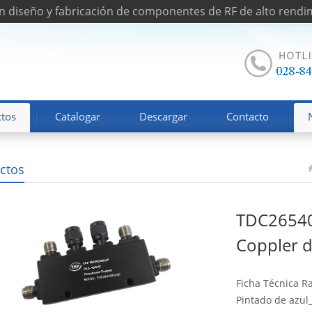
n diseño y fabricación de componentes de RF de alto rendi
tos
Catalogar
Descargar
Contacto
ctos
TD
TDC26540
Coppler d
Ficha Técnica R
Pintado de azul