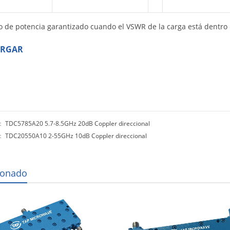
 de potencia garantizado cuando el VSWR de la carga está dentro 
ARGAR
r：
TDC5785A20 5.7-8.5GHz 20dB Coppler direccional
o：
TDC20550A10 2-55GHz 10dB Coppler direccional
ionado