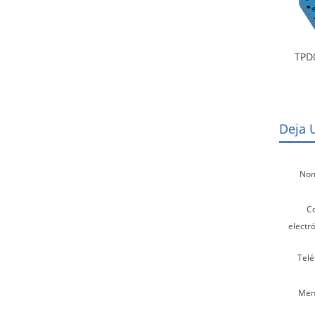
TPD
Deja 
Nom
C
electró
Telé
Men