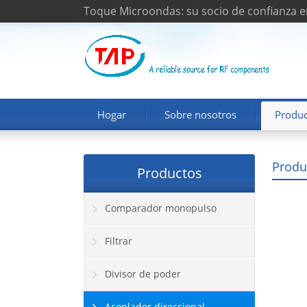
Toque Microondas: su socio de confianza e
Hogar
Sobre nosotros
Produc
Produ
Productos
Comparador monopulso
Filtrar
Divisor de poder
Acoplador direccional