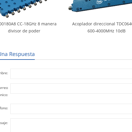
00180A8 CC-18GHz 8 manera
Acoplador direccional TDC06
divisor de poder
600-4000MHz 10dB
Una Respuesta
bre:
orreo
nico:
fono:
saje: