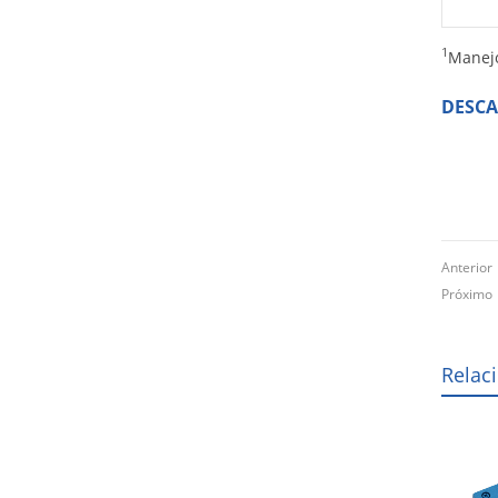
1
Manejo
DESC
Anterio
Próxim
Relac