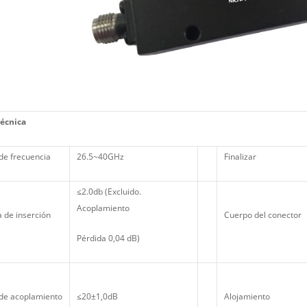
técnica
de frecuencia
26.5~40GHz
Finalizar
≤2.0db (Excluido.
Acoplamiento
 de inserción
Cuerpo del conector
Pérdida 0,04 dB)
 de acoplamiento
≤20±1,0dB
Alojamiento