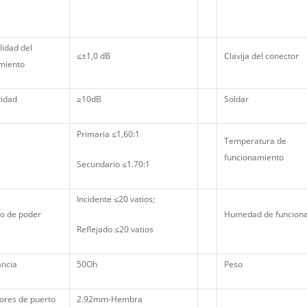
lidad del
≤±1,0 dB
Clavija del conector
miento
vidad
≥10dB
Soldar
Primaria ≤1,60:1
Temperatura de
funcionamiento
Secundario ≤1.70:1
Incidente ≤20 vatios;
o de poder
Humedad de funcion
Reflejado ≤20 vatios
ncia
50Oh
Peso
ores de puerto
2.92mm-Hembra