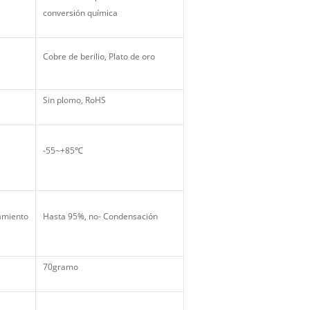
conversión química
Cobre de berilio, Plato de oro
Sin plomo, RoHS
-55~+85℃
amiento
Hasta 95%, no- Condensación
70gramo