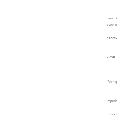
Sensibi
acopla
directi
VSWR
1
Manej
Impeda
Conect