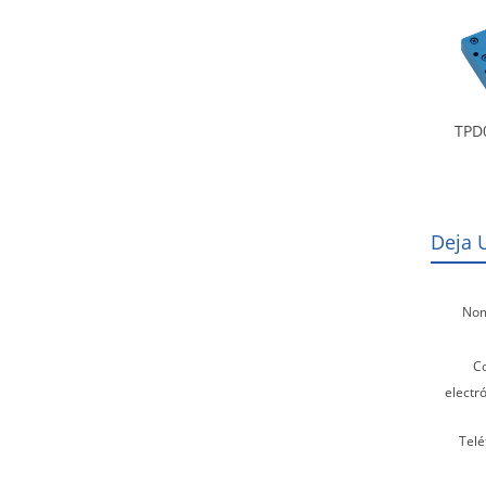
TPD
Deja 
Nom
C
electró
Telé