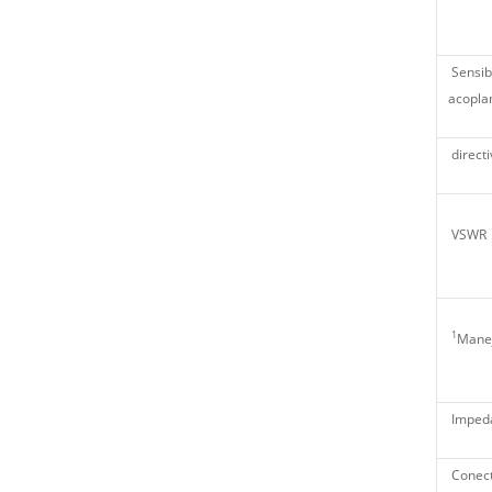
Sensibi
acopla
directi
VSWR
1
Manej
Imped
Conect