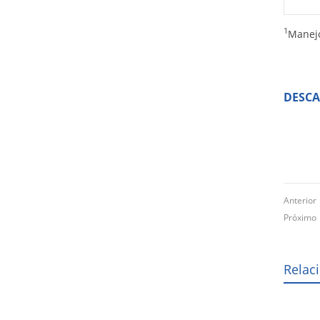
1
Manejo
DESC
Anterio
Próxim
Relac