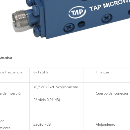
técnica
de frecuencia
8~12GHz
Finalizar
≤0,5 dB (Excl. Acoplamiento
a de inserción
Cuerpo del conector
Pérdida 0,01 dB)
 de
≤30±0,7dB
Alojamiento
miento