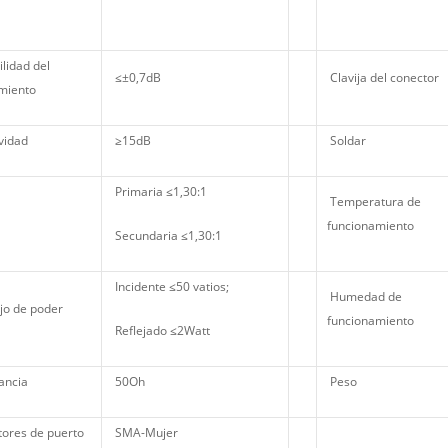
lidad del
≤±0,7dB
Clavija del conector
miento
vidad
≥15dB
Soldar
Primaria ≤1,30:1
Temperatura de
funcionamiento
Secundaria ≤1,30:1
Incidente ≤50 vatios;
Humedad de
o de poder
funcionamiento
Reflejado ≤2Watt
ancia
50Oh
Peso
ores de puerto
SMA-Mujer