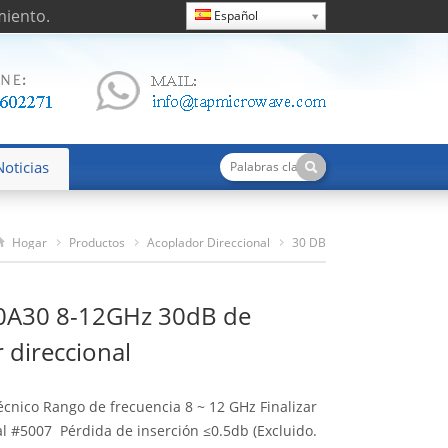
miento.
Español
Noticias
Hogar
Productos
Acoplador Direccional
30 DB
TDC80120A30 8-12GHz 30dB De Acoplador Direccional
A30 8-12GHz 30dB de
 direccional
écnico Rango de frecuencia 8 ~ 12 GHz Finalizar
al #5007 Pérdida de inserción ≤0.5db (Excluido.