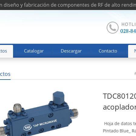
n diseño y fabricación de componentes de RF de alto rendi
tos
Catalogar
Descargar
Contacto
ctos
TDC80120
acoplador
Hoja de datos t
Pintado Blue_ R