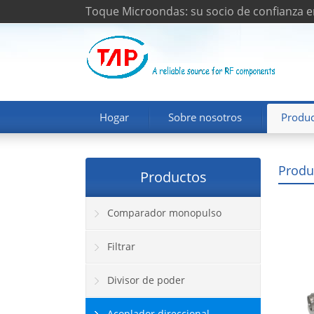
Toque Microondas: su socio de confianza e
Hogar
Sobre nosotros
Produc
Produ
Productos
Comparador monopulso
Filtrar
Divisor de poder
Acoplador direccional