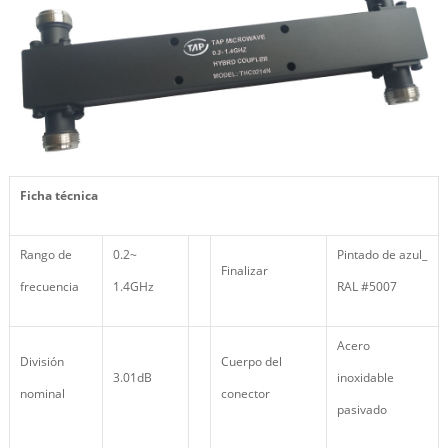
Ficha técnica
Rango de
0.2~
Pintado de azul_
Finalizar
frecuencia
1.4GHz
RAL #5007
Acero
División
Cuerpo del
3.01dB
inoxidable
nominal
conector
pasivado