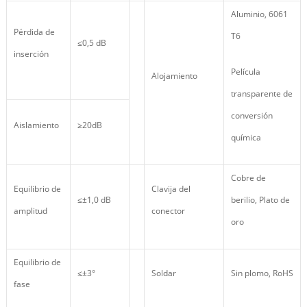
Aluminio, 6061
Pérdida de
T6
≤0,5 dB
inserción
Película
Alojamiento
transparente de
conversión
Aislamiento
≥20dB
química
Cobre de
Equilibrio de
Clavija del
≤±1,0 dB
berilio, Plato de
amplitud
conector
oro
Equilibrio de
≤±3°
Soldar
Sin plomo, RoHS
fase