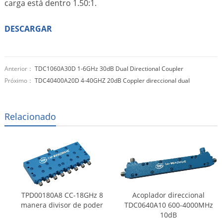
carga está dentro 1.50:1.
DESCARGAR
Anterior：
TDC1060A30D 1-6GHz 30dB Dual Directional Coupler
Próximo：
TDC40400A20D 4-40GHZ 20dB Coppler direccional dual
Relacionado
TPD00180A8 CC-18GHz 8
Acoplador direccional
manera divisor de poder
TDC0640A10 600-4000MHz
10dB