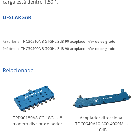
carga está dentro 1.50:1.
DESCARGAR
Anterior：
THC30510A 3-51GHz 3dB 90 acoplador híbrido de grado
Próximo：
THC30500A 3-50GHz 3dB 90 acoplador híbrido de grado
Relacionado
TPD00180A8 CC-18GHz 8
Acoplador direccional
manera divisor de poder
TDC0640A10 600-4000MHz
10dB