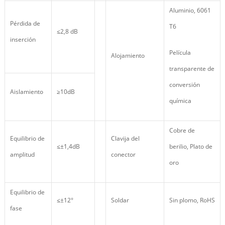
Aluminio, 6061
Pérdida de
T6
≤2,8 dB
inserción
Película
Alojamiento
transparente de
conversión
Aislamiento
≥10dB
química
Cobre de
Equilibrio de
Clavija del
≤±1,4dB
berilio, Plato de
amplitud
conector
oro
Equilibrio de
≤±12°
Soldar
Sin plomo, RoHS
fase