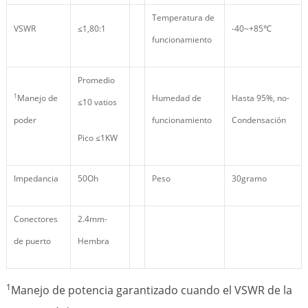
Temperatura de
VSWR
≤1,80:1
-40~+85℃
funcionamiento
Promedio
1
Manejo de
Humedad de
Hasta 95%, no-
≤10 vatios
poder
funcionamiento
Condensación
Pico ≤1KW
Impedancia
50Oh
Peso
30gramo
Conectores
2.4mm-
de puerto
Hembra
1
Manejo de potencia garantizado cuando el VSWR de la