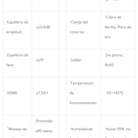
Cobre de
Equilibrio de
Clavija del
≤±0,8dB
berilio, Plato de
amplitud
conector
oro
Equilibrio de
Sin plomo,
≤±9°
Soldar
fase
RoHS
Temperatura
VSWR
≤1,50:1
de
-55~+85℃
funcionamiento
Promedio
1
Manejo de
Humedad de
Hasta 95%, no-
≤80 vatios