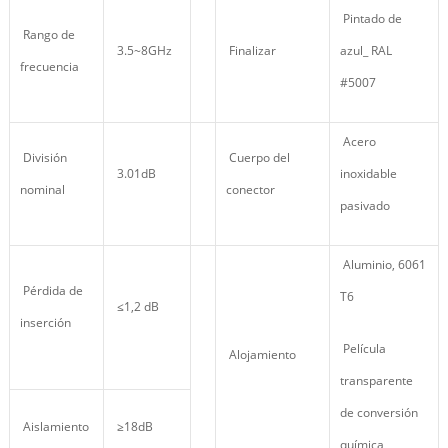
Pintado de
Rango de
3.5~8GHz
Finalizar
azul_ RAL
frecuencia
#5007
Acero
División
Cuerpo del
3.01dB
inoxidable
nominal
conector
pasivado
Aluminio, 6061
Pérdida de
T6
≤1,2 dB
inserción
Película
Alojamiento
transparente
de conversión
Aislamiento
≥18dB
química