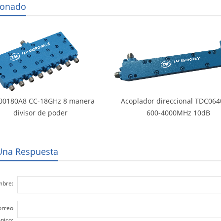
ionado
00180A8 CC-18GHz 8 manera
Acoplador direccional TDC06
divisor de poder
600-4000MHz 10dB
Una Respuesta
bre:
orreo
nico: