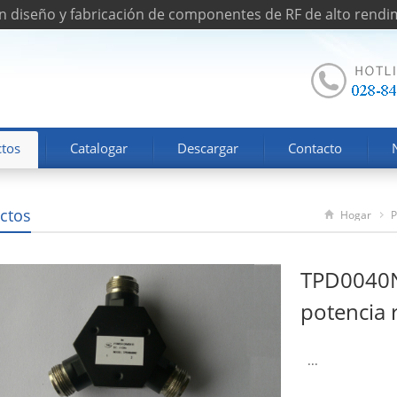
n diseño y fabricación de componentes de RF de alto rendi
tos
Catalogar
Descargar
Contacto
ctos
Hogar
P
TPD0040N
potencia r
...