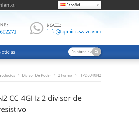
miento.
Español
Noticias
roductos
Divisor De Poder
2 Forma
TPD0040N2
CC-4GHz 2 Divisor De Potencia Resistivo
2 CC-4GHz 2 divisor de
esistivo