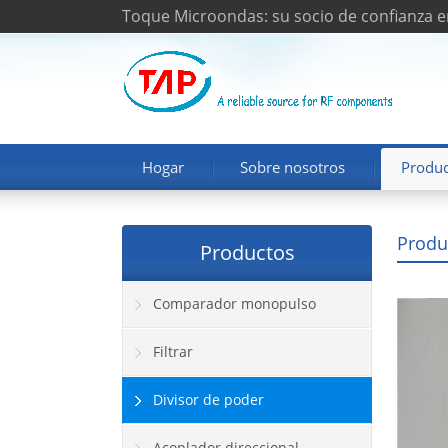
Toque Microondas: su socio de confianza e
Hogar
Sobre nosotros
Produc
Produ
Productos
Comparador monopulso
Filtrar
Divisor de poder
Acoplador direccional