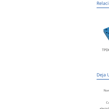
Relac
TPD
Deja 
Nom
C
electró