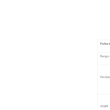
Ficha 
Rango 
Pérdida
VSWR