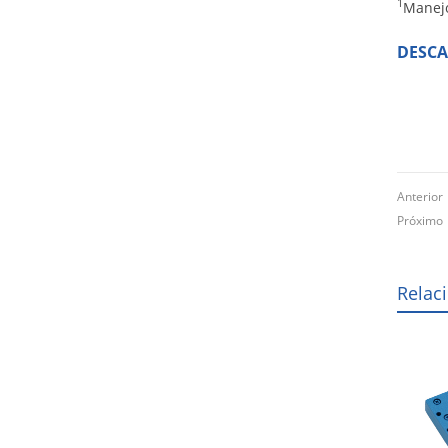
1
Manejo
DESC
Anterio
Próxim
Relac