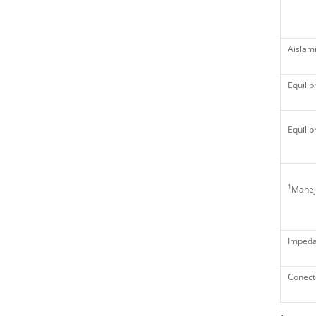
Aislam
Equilib
Equilib
1
Manej
Impeda
Conect