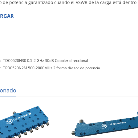
 de potencia garantizado cuando el VSWR de la carga está dentro 
ARGAR
r：
TDC0520N30 0.5-2 GHz 30dB Coppler direccional
o：
TPD0520N2M 500-2000MHz 2 forma divisor de potencia
ionado