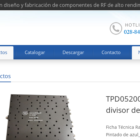
n diseño y fabricación de componentes de RF de alto rendi
tos
Catalogar
Descargar
Contacto
ctos
TPD05200
divisor d
Ficha Técnica R
Pintado de azul