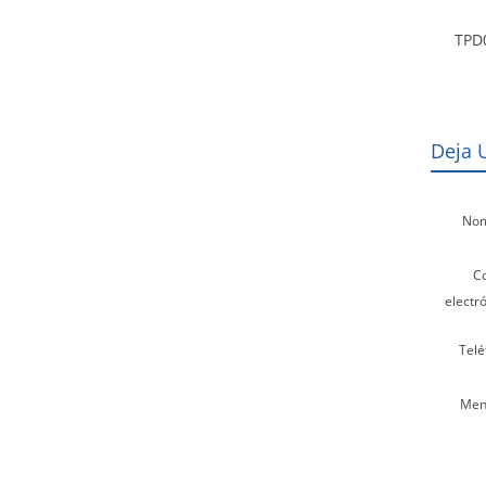
TPD
Deja 
Nom
C
electró
Telé
Men