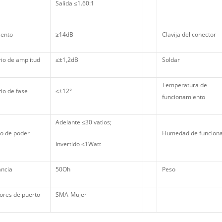
Salida ≤1.60:1
iento
≥14dB
Clavija del conector
rio de amplitud
≤±1,2dB
Soldar
Temperatura de
rio de fase
≤±12°
funcionamiento
Adelante ≤30 vatios;
o de poder
Humedad de funcion
Invertido ≤1Watt
ncia
50Oh
Peso
ores de puerto
SMA-Mujer