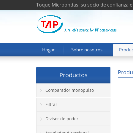
Toque Microondas: su socio de confianza e
Hogar
Sobre nosotros
Produc
Produ
Productos
Comparador monopulso
Filtrar
Divisor de poder
Acoplador direccional