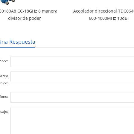
00180A8 CC-18GHz 8 manera
Acoplador direccional TDC06
divisor de poder
600-4000MHz 10dB
Una Respuesta
bre:
orreo
nico:
fono:
saje: