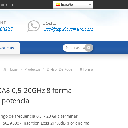
miento.
Español
Noticias
Hogar
Productos
Divisor De Poder
8 Forma
TPD05200A8 0,5-20GHz 8 Forma Divisor De Potencia
A8 0,5-20GHz 8 forma
e potencia
ango de frecuencia 0,5 ~ 20 GHz terminar
_ RAL #5007
Insertion Loss ≤11.0dB
(Por encima