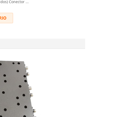
idos) Conector ...
RIO