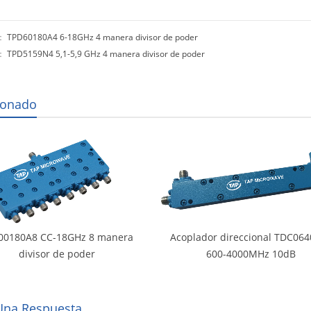
r：
TPD60180A4 6-18GHz 4 manera divisor de poder
o：
TPD5159N4 5,1-5,9 GHz 4 manera divisor de poder
ionado
00180A8 CC-18GHz 8 manera
Acoplador direccional TDC06
divisor de poder
600-4000MHz 10dB
Una Respuesta