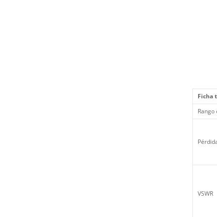
Ficha 
Rango 
Pérdida
VSWR