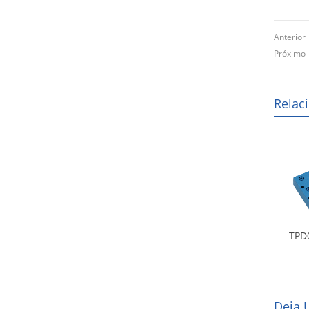
Anterio
Próxim
Relac
TPD
Deja 