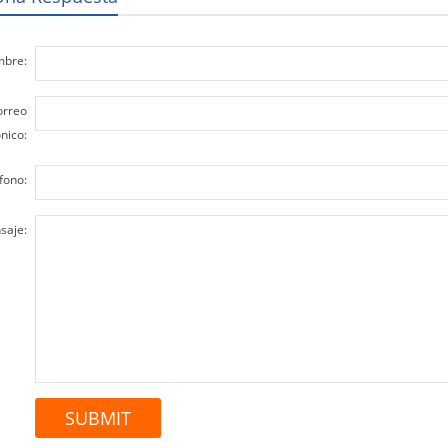
bre:
orreo
nico:
fono:
saje: