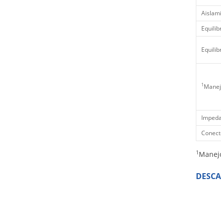
Aislam
Equilib
Equilib
1
Manej
Impeda
Conect
1
Manejo
DESC