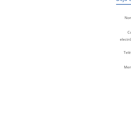
Nom
C
electró
Telé
Men