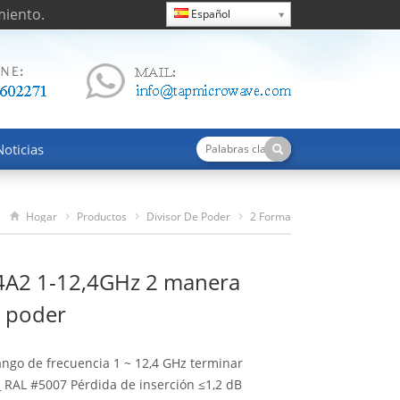
miento.
Español
Noticias
Hogar
Productos
Divisor De Poder
2 Forma
TPD10124A2 1-12,4GHz 2 Manera Divisor De Poder
A2 1-12,4GHz 2 manera
e poder
ango de frecuencia 1 ~ 12,4 GHz terminar
_ RAL #5007 Pérdida de inserción ≤1,2 dB