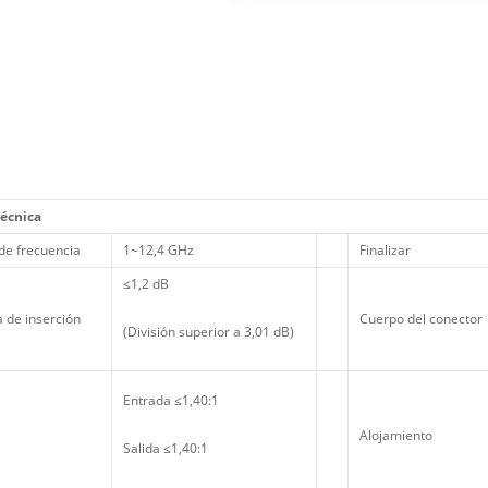
técnica
de frecuencia
1~12,4 GHz
Finalizar
≤1,2 dB
 de inserción
Cuerpo del conector
(División superior a 3,01 dB)
Entrada ≤1,40:1
Alojamiento
Salida ≤1,40:1