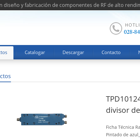
n diseño y fabricación de componentes de RF de alto rendi
tos
Catalogar
Descargar
Contacto
ctos
TPD10124
divisor d
Ficha Técnica R
Pintado de azul