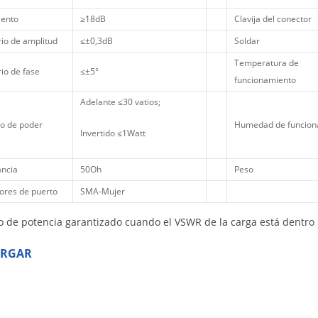
iento
≥18dB
Clavija del conector
rio de amplitud
≤±0,3dB
Soldar
Temperatura de
rio de fase
≤±5°
funcionamiento
Adelante ≤30 vatios;
o de poder
Humedad de funcion
Invertido ≤1Watt
ncia
50Oh
Peso
ores de puerto
SMA-Mujer
 de potencia garantizado cuando el VSWR de la carga está dentro 
ARGAR