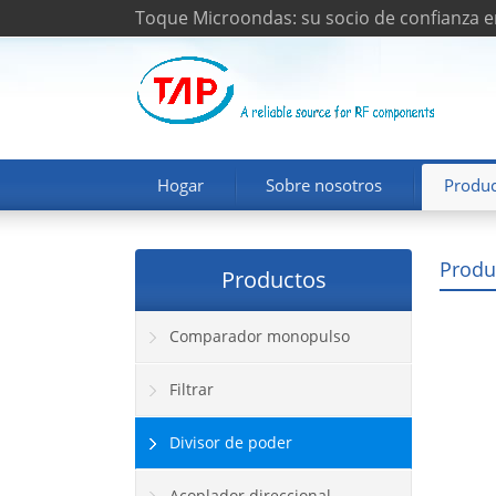
Toque Microondas: su socio de confianza e
Hogar
Sobre nosotros
Produc
Produ
Productos
Comparador monopulso
Filtrar
Divisor de poder
Acoplador direccional