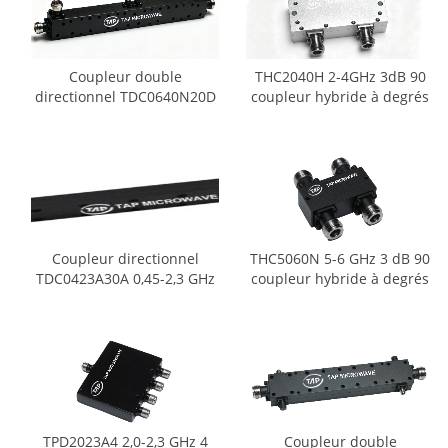
Coupleur double
THC2040H 2-4GHz 3dB 90
directionnel TDC0640N20D
coupleur hybride à degrés
0,6-4 GHz 20 dB
Coupleur directionnel
THC5060N 5-6 GHz 3 dB 90
TDC0423A30A 0,45-2,3 GHz
coupleur hybride à degrés
30 dB
TPD2023A4 2,0-2,3 GHz 4
Coupleur double