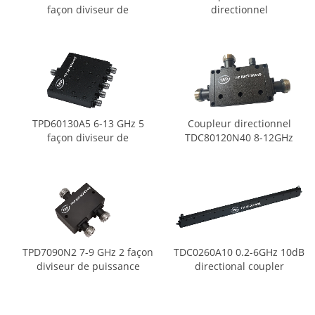
façon diviseur de
directionnel
puissance
TDC0360H30DA 0,3-6 GHz
30 dB
TPD60130A5 6-13 GHz 5
Coupleur directionnel
façon diviseur de
TDC80120N40 8-12GHz
puissance
40dB
TPD7090N2 7-9 GHz 2 façon
TDC0260A10 0.2-6GHz 10dB
diviseur de puissance
directional coupler