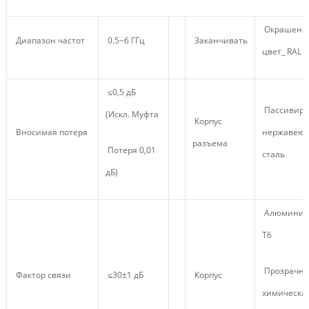
Окрашен в
Диапазон частот
0.5~6 ГГц
Заканчивать
цвет_ RAL 
≤0,5 дБ
Пассивиро
(Искл. Муфта
Корпус
Вносимая потеря
нержавею
разъема
Потеря 0,01
сталь
дБ)
Алюминий,
Т6
Прозрачна
Фактор связи
≤30±1 дБ
Корпус
химическа