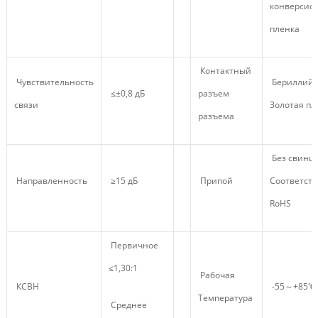
конверсио
пленка
Контактный
Чувствительность
Бериллий 
≤±0,8 дБ
разъем
связи
Золотая пл
разъема
Без свинца
Направленность
≥15 дБ
Припой
Соответств
RoHS
Первичное
≤1,30:1
Рабочая
КСВН
-55～+85℃
Температура
Среднее