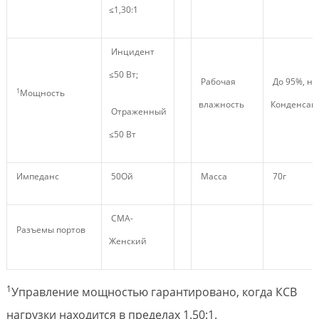
≤1,30:1
Инцидент
≤50 Вт;
Рабочая
До 95%, не
1
Мощность
влажность
Конденсац
Отраженный
≤50 Вт
Импеданс
50Ой
Масса
70г
СМА-
Разъемы портов
Женский
1
Управление мощностью гарантировано, когда КСВ
нагрузки находится в пределах 1.50:1.