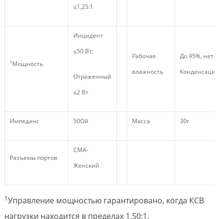
≤1,25:1
Инцидент
≤50 Вт;
Рабочая
До 95%, нет-
1
Мощность
влажность
Конденсация
Отраженный
≤2 Вт
Импеданс
50Ой
Масса
30г
СМА-
Разъемы портов
Женский
1
Управление мощностью гарантировано, когда КСВ
нагрузки находится в пределах 1.50:1.