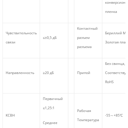
конверсионн
пленка
Контактный
Чувствительность
Бериллий Ме
≤±0,5 дБ
разъем
связи
Золотая пла
разъема
Без свинца,
Направленность
≥20 дБ
Припой
Соответствуе
RoHS
Первичный
≤1,25:1
Рабочая
КСВН
-55～+85℃
Температура
Среднее