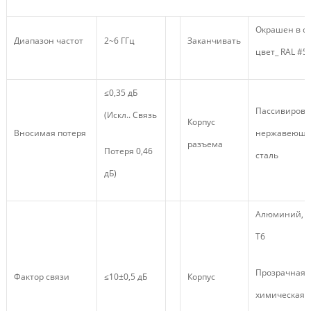
Окрашен в с
Диапазон частот
2~6 ГГц
Заканчивать
цвет_ RAL #5
≤0,35 дБ
Пассивирова
(Искл.. Связь
Корпус
Вносимая потеря
нержавеюща
разъема
Потеря 0,46
сталь
дБ)
Алюминий, 6
Т6
Прозрачная
Фактор связи
≤10±0,5 дБ
Корпус
химическая