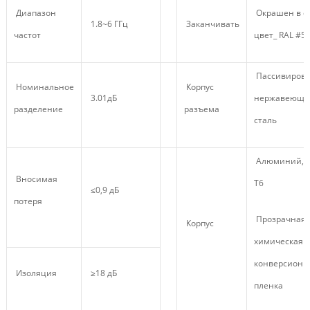
Диапазон
Окрашен в с
1.8~6 ГГц
Заканчивать
частот
цвет_ RAL #5
Пассивиров
Номинальное
Корпус
3.01дБ
нержавеюща
разделение
разъема
сталь
Алюминий, 6
Вносимая
Т6
≤0,9 дБ
потеря
Прозрачная
Корпус
химическая
конверсионн
Изоляция
≥18 дБ
пленка