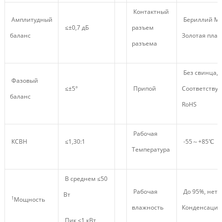
Контактный
Амплитудный
Бериллий Ме
≤±0,7 дБ
разъем
баланс
Золотая плас
разъема
Без свинца,
Фазовый
≤±5°
Припой
Соответствуе
баланс
RoHS
Рабочая
КСВН
≤1,30:1
-55～+85℃
Температура
В среднем ≤50
Рабочая
До 95%, нет-
Вт
1
Мощность
влажность
Конденсация
Пик ≤1 кВт