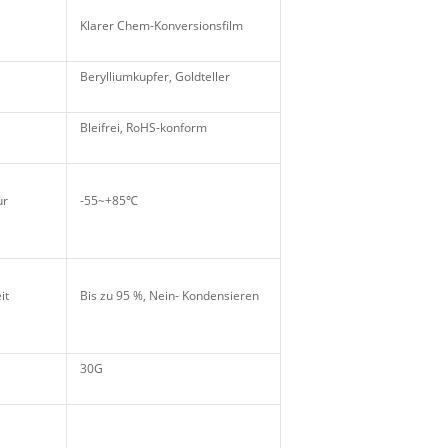
Klarer Chem-Konversionsfilm
Berylliumkupfer, Goldteller
Bleifrei, RoHS-konform
ur
-55~+85℃
it
Bis zu 95 %, Nein- Kondensieren
30G