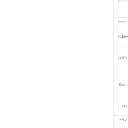
Kopplu
Kopplu
Richtw
VSWR
1
Kraf
Imped
Port-A