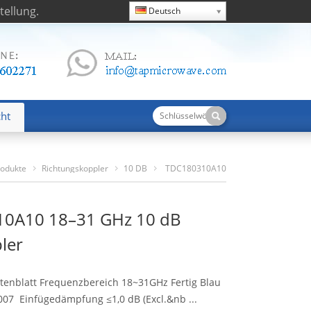
ellung.
Deutsch
cht
rodukte
Richtungskoppler
10 DB
TDC180310A10
18–31 GHz 10 DB Richtkoppler
0A10 18–31 GHz 10 dB
ler
enblatt Frequenzbereich 18~31GHz Fertig Blau
5007 Einfügedämpfung ≤1,0 dB (
Excl.&nb
...