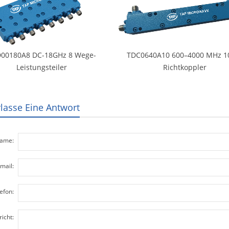
00180A8 DC-18GHz 8 Wege-
TDC0640A10 600–4000 MHz 1
Leistungsteiler
Richtkoppler
rlasse Eine Antwort
ame:
mail:
efon:
icht: