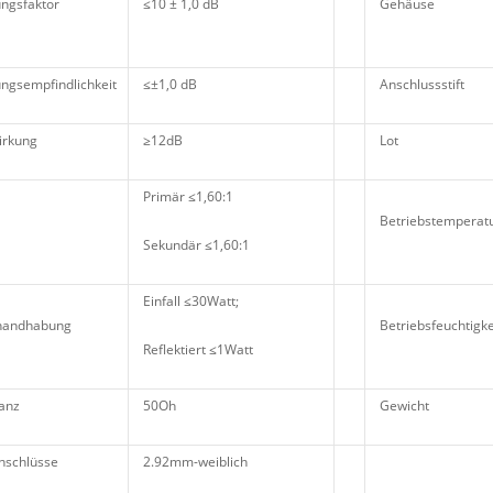
ngsfaktor
≤10 ± 1,0 dB
Gehäuse
ngsempfindlichkeit
≤±1,0 dB
Anschlussstift
irkung
≥12dB
Lot
Primär ≤1,60:1
Betriebstemperat
Sekundär ≤1,60:1
Einfall ≤30Watt;
thandhabung
Betriebsfeuchtigke
Reflektiert ≤1Watt
anz
50Oh
Gewicht
nschlüsse
2.92mm-weiblich