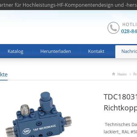
rtner für Hochleistungs-HF-Komponentendesign und -herst
Katalog
Herunterladen
Kontakt
Nachri
kte
Heim
P
TDC18031
Richtkopp
Technisches Dat
lackiert_ RAL #