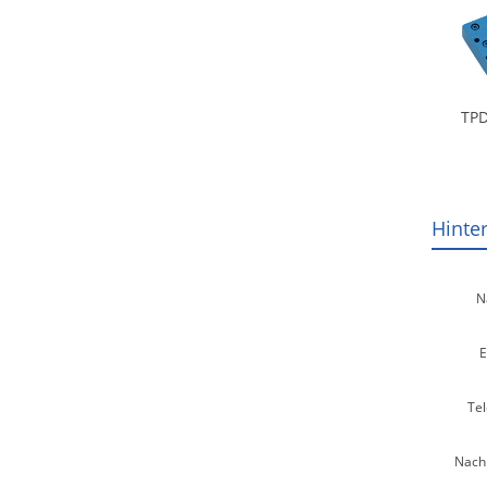
TPD
Hinte
N
E
Tel
Nachr