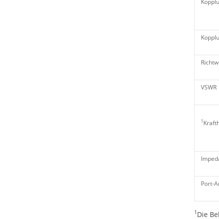
Kopplu
Kopplu
Richtw
VSWR
1
Kraf
Imped
Port-A
1
Die Be