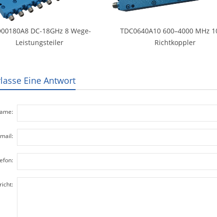
00180A8 DC-18GHz 8 Wege-
TDC0640A10 600–4000 MHz 1
Leistungsteiler
Richtkoppler
rlasse Eine Antwort
ame:
mail:
efon:
icht: