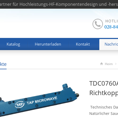
rtner für Hochleistungs-HF-Komponentendesign und -herst
Katalog
Herunterladen
Kontakt
Nachri
kte
Heim
TDC0760A
Richtkopp
Technisches Dat
Natürlicher Sau