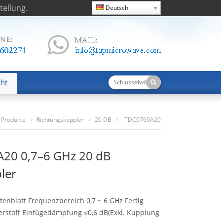
ellung.
Deutsch
cht
Produkte
Richtungskoppler
20 DB
TDC0760A20
0,7–6 GHz 20 DB Richtkoppler
20 0,7–6 GHz 20 dB
ler
enblatt Frequenzbereich 0,7 ~ 6 GHz Fertig
erstoff Einfügedämpfung ≤0,6 dB(Exkl. Kupplung