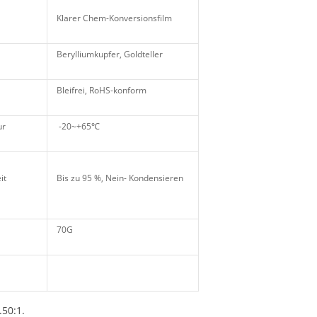
Klarer Chem-Konversionsfilm
Berylliumkupfer, Goldteller
Bleifrei, RoHS-konform
ur
-20~+65℃
it
Bis zu 95 %, Nein- Kondensieren
70G
.50:1.