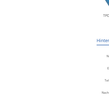
TPD
Hinte
N
E
Tel
Nachr