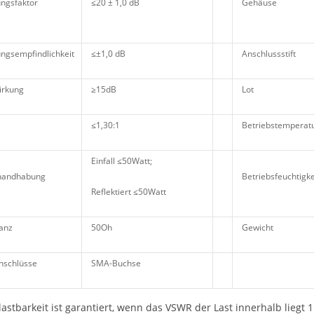
ngsfaktor
≤20 ± 1,0 dB
Gehäuse
ngsempfindlichkeit
≤±1,0 dB
Anschlussstift
irkung
≥15dB
Lot
≤1,30:1
Betriebstemperat
Einfall ≤50Watt;
thandhabung
Betriebsfeuchtigke
Reflektiert ≤50Watt
anz
50Oh
Gewicht
nschlüsse
SMA-Buchse
lastbarkeit ist garantiert, wenn das VSWR der Last innerhalb liegt 1