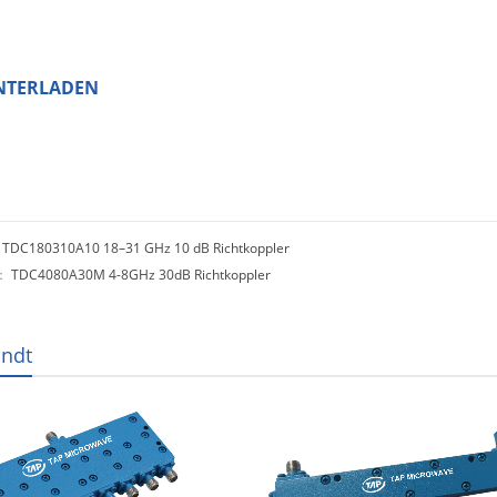
NTERLADEN
：
TDC180310A10 18–31 GHz 10 dB Richtkoppler
e：
TDC4080A30M 4-8GHz 30dB Richtkoppler
ndt