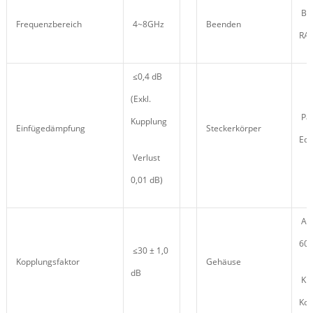
Bla
Frequenzbereich
4~8GHz
Beenden
RAL
≤0,4 dB
(Exkl.
Pas
Kupplung
Einfügedämpfung
Steckerkörper
Ede
Verlust
0,01 dB)
Alu
606
≤30 ± 1,0
Kopplungsfaktor
Gehäuse
dB
Kla
Kon