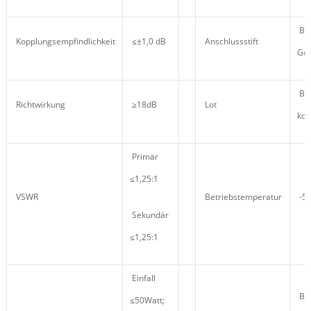
Ber
Kopplungsempfindlichkeit
≤±1,0 dB
Anschlussstift
Gol
Ble
Richtwirkung
≥18dB
Lot
ko
Primär
≤1,25:1
VSWR
Betriebstemperatur
-5
Sekundär
≤1,25:1
Einfall
Bis
≤50Watt;