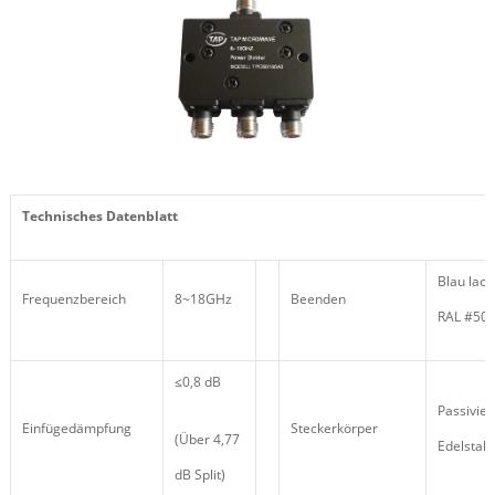
Technisches Datenblatt
Blau lack
Frequenzbereich
8~18GHz
Beenden
RAL #50
≤0,8 dB
Passivier
Einfügedämpfung
Steckerkörper
(Über 4,77
Edelstahl
dB Split)