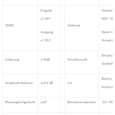
Eingabe
Aluminiu
≤1,50:1
6061 T6
VSWR
Gehäuse
Ausgang
Klarer C
≤1,50:1
Konversi
Beryllium
Isolierung
≥18dB
Anschlussstift
Goldtelle
Bleifrei,
Amplitudenbalance
≤±0,6 dB
Lot
konform
Phasengleichgewicht
≤±6°
Betriebstemperatur
-55~+85