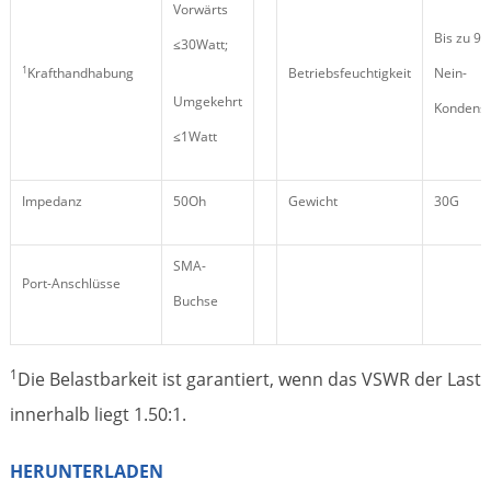
Vorwärts
Bis zu 95
≤30Watt;
1
Krafthandhabung
Betriebsfeuchtigkeit
Nein-
Umgekehrt
Kondensi
≤1Watt
Impedanz
50Oh
Gewicht
30G
SMA-
Port-Anschlüsse
Buchse
1
Die Belastbarkeit ist garantiert, wenn das VSWR der Last
innerhalb liegt 1.50:1.
HERUNTERLADEN