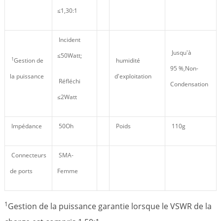
≤1,30:1
Incident
Jusqu'à
≤50Watt;
1
Gestion de
humidité
95 %,Non-
la puissance
d'exploitation
Réfléchi
Condensation
≤2Watt
Impédance
50Oh
Poids
110g
Connecteurs
SMA-
de ports
Femme
1
Gestion de la puissance garantie lorsque le VSWR de la