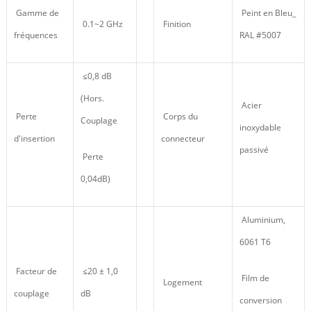
Gamme de
Peint en Bleu_
0.1~2 GHz
Finition
fréquences
RAL #5007
≤0,8 dB
(Hors.
Acier
Perte
Corps du
Couplage
inoxydable
d'insertion
connecteur
passivé
Perte
0,04dB)
Aluminium,
6061 T6
Facteur de
≤20 ± 1,0
Film de
Logement
couplage
dB
conversion