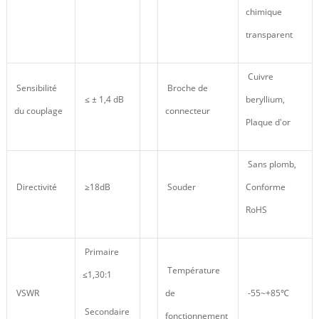
chimique
transparent
Cuivre
Sensibilité
Broche de
≤ ± 1,4 dB
beryllium,
du couplage
connecteur
Plaque d'or
Sans plomb,
Directivité
≥18dB
Souder
Conforme
RoHS
Primaire
Température
≤1,30:1
VSWR
de
-55~+85℃
Secondaire
fonctionnement