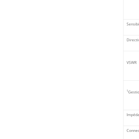
Sensibi
Directi
VSWR
1
Gestio
Impéd
Connec