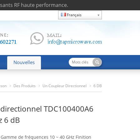
osants RF haute performance.
Français
Nouvelles
ison
Des Produits
Un Coupleur Directionnel
6 DB
Coupleur Directionnel TDC100400A6 10-40 GHz 6 DB
 directionnel TDC100400A6
z 6 dB
 Gamme de fréquences 10 ~ 40 GHz Finition