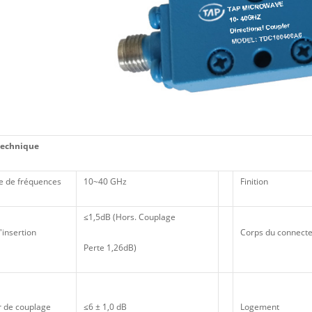
technique
 de fréquences
10~40 GHz
Finition
≤1,5dB (Hors. Couplage
'insertion
Corps du connect
Perte 1,26dB)
r de couplage
≤6 ± 1,0 dB
Logement