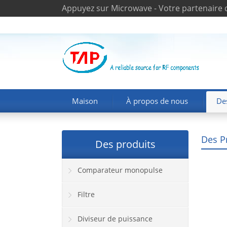
Appuyez sur Microwave - Votre partenaire 
Maison
À propos de nous
De
Des P
Des produits
Comparateur monopulse
Filtre
Diviseur de puissance