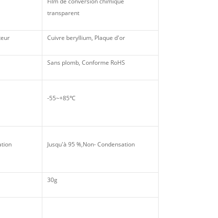
Film de conversion chimique
transparent
teur
Cuivre beryllium, Plaque d'or
Sans plomb, Conforme RoHS
-55~+85℃
ation
Jusqu'à 95 %,Non- Condensation
30g