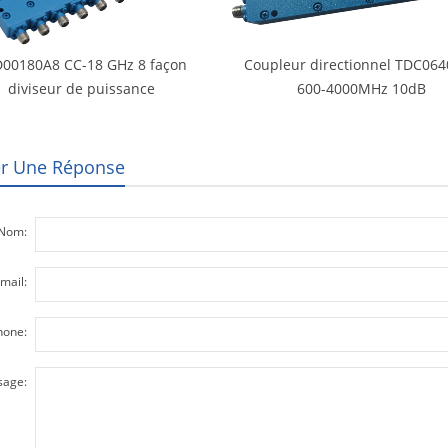
00180A8 CC-18 GHz 8 façon
Coupleur directionnel TDC06
diviseur de puissance
600-4000MHz 10dB
er Une Réponse
Nom:
mail:
hone:
age: