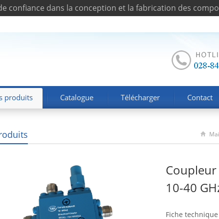
de confiance dans la conception et la fabrication des comp
s produits
Catalogue
Télécharger
Contact
roduits
Ma
Coupleur
10-40 GH
Fiche technique