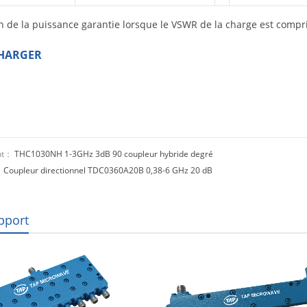
n de la puissance garantie lorsque le VSWR de la charge est compri
HARGER
nt：
THC1030NH 1-3GHz 3dB 90 coupleur hybride degré
：
Coupleur directionnel TDC0360A20B 0,38-6 GHz 20 dB
pport