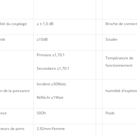
lité du couplage
≤ ± 1,0 dB
Broche de connec
vité
≥10dB
Souder
Primaire ≤1,70:1
Température de
fonctionnement
Secondaire ≤1,70:1
Incident ≤30Watt;
n de la puissance
humidité d'exploit
Réfléchi ≤1Watt
ance
50Oh
Poids
teurs de ports
2.92mm-Femme