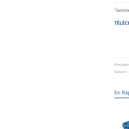
1
Gestio
TÉLÉC
Précéde
Suivant
En Ra