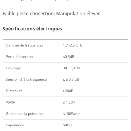
Faible perte d'insertion, Manipulation élevée
Spécifications électriques
Gamme de fréquences
1.7~2,5 GHz
Perte d'insertion
≤0,3dB
Couplage
30± 1,0 dB
Sensibilité à la fréquence
≤ ± 0,7 dB
Directivité
≥20dB
VSWR
≤ 1.20:1
Gestion de la puissance
≤100Watts
Impédance
50Oh