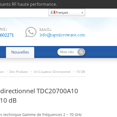
osants RF haute performance.
Français
Nouvelles
son
Des Produits
Un Coupleur Directionnel
10 DB
Coupleur Directionnel TDC20700A10 2-70 GHz 10 DB
 directionnel TDC20700A10
 10 dB
es technique Gamme de fréquences 2 ~ 70 GHz