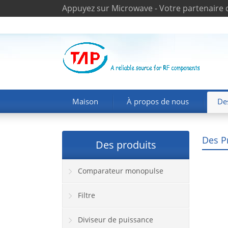
Appuyez sur Microwave - Votre partenaire 
Maison
À propos de nous
De
Des P
Des produits
Comparateur monopulse
Filtre
Diviseur de puissance