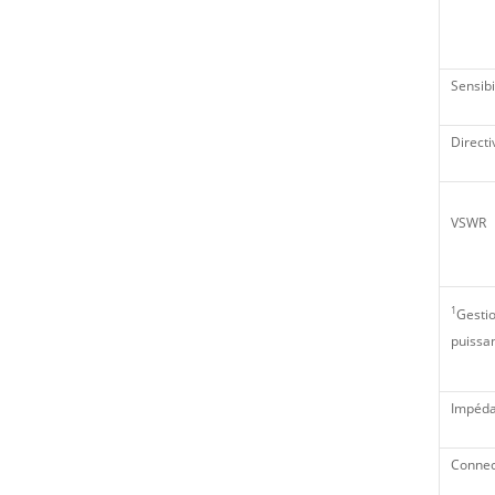
Sensibi
Directi
VSWR
1
Gestio
puissa
Impéd
Connec