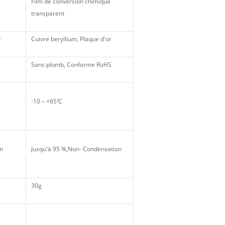
Film de conversion chimique
transparent
r
Cuivre beryllium, Plaque d'or
Sans plomb, Conforme RoHS
-10～+65℃
on
Jusqu'à 95 %,Non- Condensation
30g