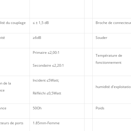
lité du couplage
≤ ± 1,5 dB
Broche de connecteu
vité
≥6dB
Souder
Primaire ≤2,00:1
Température de
fonctionnement
Secondaire ≤2,20:1
Incident ≤5Watt;
n de la
humidité d'exploitati
nce
Réfléchi ≤0,5Watt
ance
50Oh
Poids
teurs de ports
1.85mm-Femme