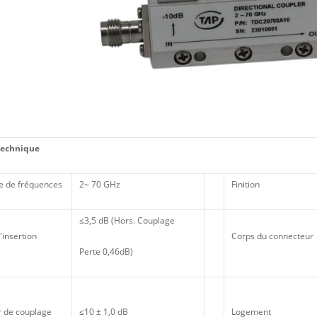
technique
 de fréquences
2~ 70 GHz
Finition
≤3,5 dB (Hors. Couplage
'insertion
Corps du connecteur
Perte 0,46dB)
r de couplage
≤10 ± 1,0 dB
Logement