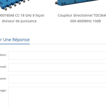
00180A8 CC-18 GHz 8 façon
Coupleur directionnel TDC06
diviseur de puissance
600-4000MHz 10dB
er Une Réponse
Nom:
mail:
hone:
age: