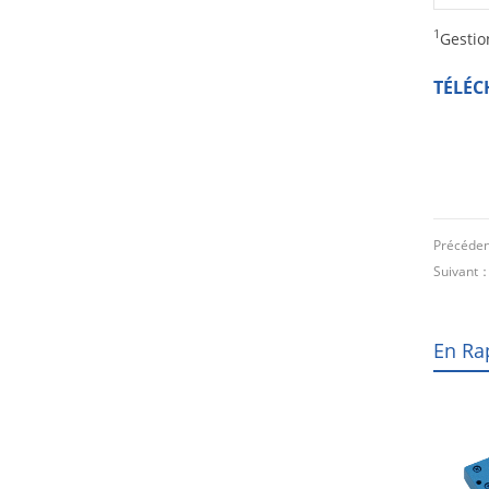
1
Gestio
TÉLÉC
Précéde
Suivant
En Ra