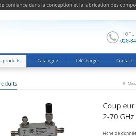
de confiance dans la conception et la fabrication des comp
s produits
Catalogue
Télécharger
Contact
roduits
Mai
Coupleur
2-70 GHz
Fiche de donné