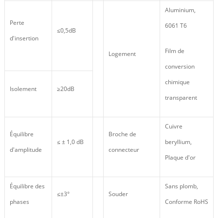
Aluminium,
Perte
6061 T6
≤0,5dB
d'insertion
Film de
Logement
conversion
chimique
Isolement
≥20dB
transparent
Cuivre
Équilibre
Broche de
≤ ± 1,0 dB
beryllium,
d'amplitude
connecteur
Plaque d'or
Équilibre des
Sans plomb,
≤±3°
Souder
phases
Conforme RoHS