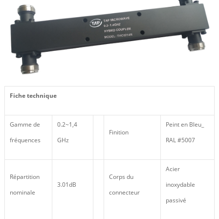
Fiche technique
Gamme de
0.2~1,4
Peint en Bleu_
Finition
fréquences
GHz
RAL #5007
Acier
Répartition
Corps du
3.01dB
inoxydable
nominale
connecteur
passivé