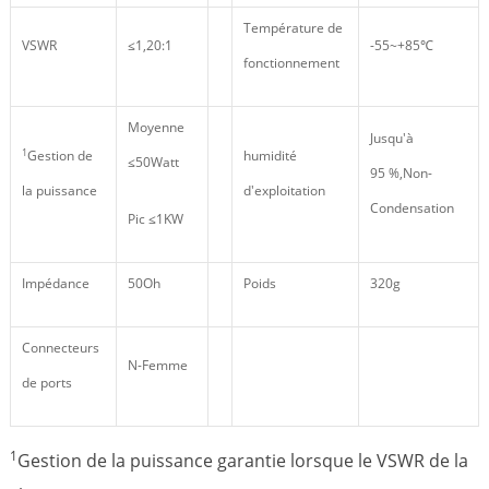
Température de
VSWR
≤1,20:1
-55~+85℃
fonctionnement
Moyenne
Jusqu'à
1
Gestion de
humidité
≤50Watt
95 %,Non-
la puissance
d'exploitation
Condensation
Pic ≤1KW
Impédance
50Oh
Poids
320g
Connecteurs
N-Femme
de ports
1
Gestion de la puissance garantie lorsque le VSWR de la