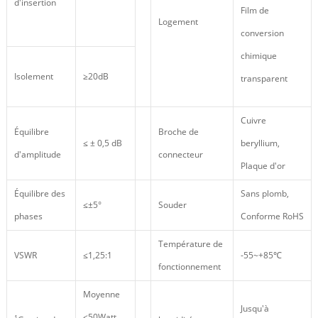
d'insertion
Film de
Logement
conversion
chimique
Isolement
≥20dB
transparent
Cuivre
Équilibre
Broche de
≤ ± 0,5 dB
beryllium,
d'amplitude
connecteur
Plaque d'or
Équilibre des
Sans plomb,
≤±5°
Souder
phases
Conforme RoHS
Température de
VSWR
≤1,25:1
-55~+85℃
fonctionnement
Moyenne
Jusqu'à
≤50Watt
1