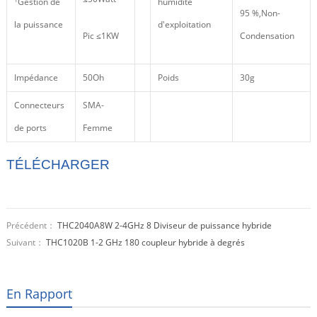
Gestion de
humidité
95 %,Non-
la puissance
d'exploitation
Pic ≤1KW
Condensation
Impédance
50Oh
Poids
30g
Connecteurs
SMA-
de ports
Femme
TÉLÉCHARGER
Précédent：
THC2040A8W 2-4GHz 8 Diviseur de puissance hybride
Suivant：
THC1020B 1-2 GHz 180 coupleur hybride à degrés
En Rapport