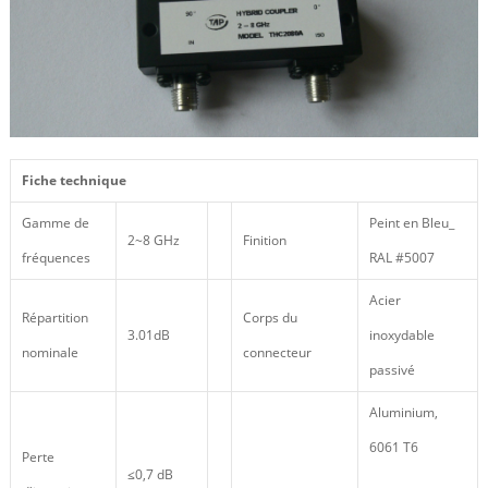
Fiche technique
Gamme de
Peint en Bleu_
2~8 GHz
Finition
fréquences
RAL #5007
Acier
Répartition
Corps du
3.01dB
inoxydable
nominale
connecteur
passivé
Aluminium,
6061 T6
Perte
≤0,7 dB