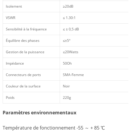
Isolement
≥20dB
VSWR
≤ 1.30:1
Sensibilité à la fréquence
≤ ± 0,5 dB
Équilibre des phases
≤±5°
Gestion de la puissance
≤20Watts
Impédance
50Oh
Connecteurs de ports
SMA-Femme
Couleur de la surface
Noir
Poids
220g
Paramètres environnementaux
Température de fonctionnement -55 ～ + 85 ℃