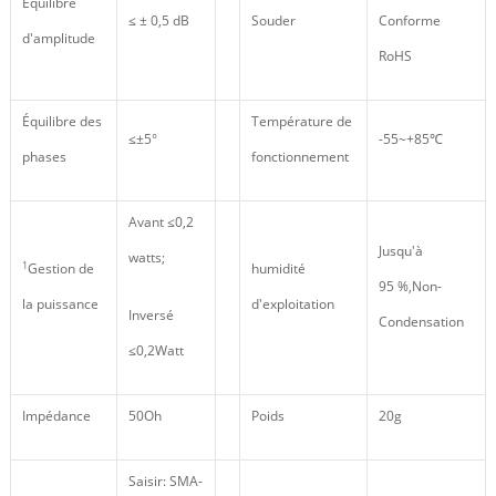
Équilibre
≤ ± 0,5 dB
Souder
Conforme
d'amplitude
RoHS
Équilibre des
Température de
≤±5°
-55~+85℃
phases
fonctionnement
Avant ≤0,2
Jusqu'à
watts;
1
Gestion de
humidité
95 %,Non-
la puissance
d'exploitation
Inversé
Condensation
≤0,2Watt
Impédance
50Oh
Poids
20g
Saisir: SMA-