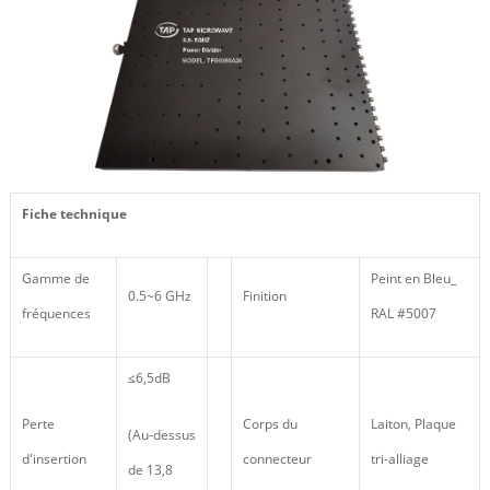
Fiche technique
Gamme de
Peint en Bleu_
0.5~6 GHz
Finition
fréquences
RAL #5007
≤6,5dB
Perte
Corps du
Laiton, Plaque
(Au-dessus
d'insertion
connecteur
tri-alliage
de 13,8