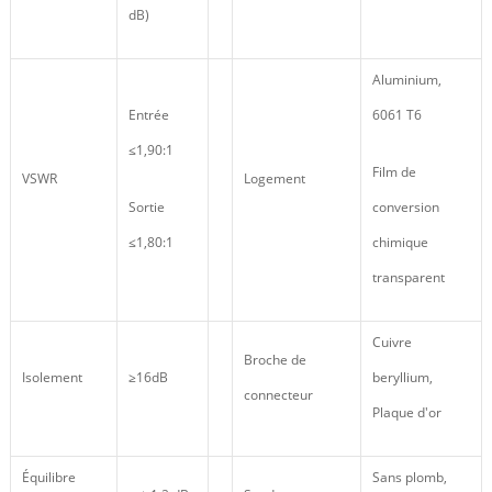
dB)
Aluminium,
Entrée
6061 T6
≤1,90:1
Film de
VSWR
Logement
Sortie
conversion
≤1,80:1
chimique
transparent
Cuivre
Broche de
Isolement
≥16dB
beryllium,
connecteur
Plaque d'or
Équilibre
Sans plomb,