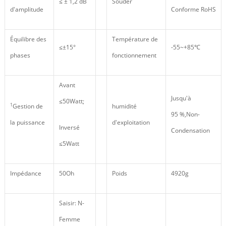
≤ ± 1,2 dB
Souder
d'amplitude
Conforme RoHS
Équilibre des
Température de
≤±15°
-55~+85℃
phases
fonctionnement
Avant
Jusqu'à
≤50Watt;
1
Gestion de
humidité
95 %,Non-
la puissance
d'exploitation
Inversé
Condensation
≤5Watt
Impédance
50Oh
Poids
4920g
Saisir: N-
Femme