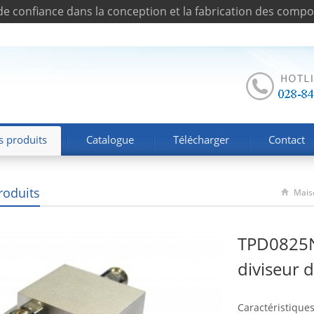
de confiance dans la conception et la fabrication des comp
s produits
Catalogue
Télécharger
Contact
roduits
Mais
TPD0825N
diviseur 
Caractéristiques