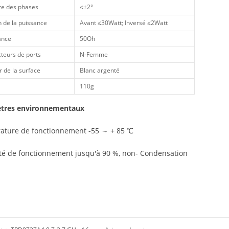
bre des phases
≤±2°
n de la puissance
Avant ≤30Watt; Inversé ≤2Watt
ance
50Oh
teurs de ports
N-Femme
 de la surface
Blanc argenté
110g
tres environnementaux
ature de fonctionnement -55 ～ + 85 ℃
é de fonctionnement jusqu'à 90 %, non- Condensation