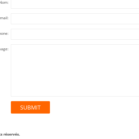
Nom:
mail:
hone:
age:
s réservés.