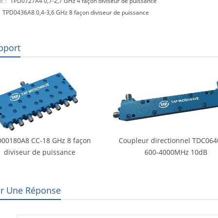
nt：
TPD0727A4 0,7-2,7 GHz 4 façon diviseur de puissance
：
TPD0436A8 0,4-3,6 GHz 8 façon diviseur de puissance
pport
00180A8 CC-18 GHz 8 façon
Coupleur directionnel TDC06
diviseur de puissance
600-4000MHz 10dB
er Une Réponse