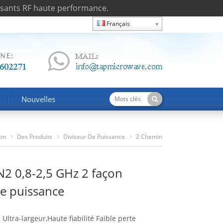
osants RF haute performance.
Français
Nouvelles
on
Des Produits
Diviseur De Puissance
2 Chemin
TPD0825N2 0,8-2,5 GHz 2 Façon Diviseur De Puissance
2 0,8-2,5 GHz 2 façon
de puissance
 Ultra-largeur,Haute fiabilité Faible perte