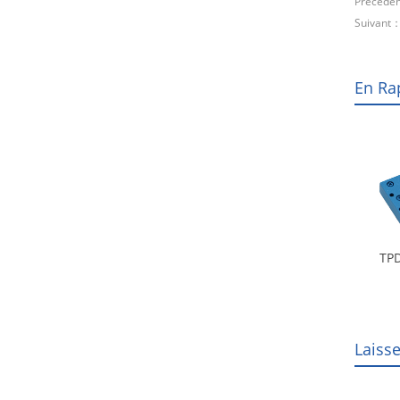
Précéde
Suivant
En Ra
TPD
Laiss