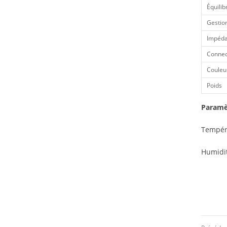
Équili
Gestio
Impéd
Connec
Couleur
Poids
Paramè
Tempér
Humidit