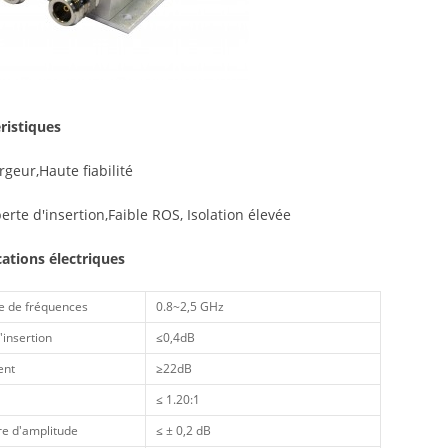
ristiques
rgeur,Haute fiabilité
perte d'insertion,Faible ROS, Isolation élevée
cations électriques
 de fréquences
0.8~2,5 GHz
'insertion
≤0,4dB
ent
≥22dB
≤ 1.20:1
re d'amplitude
≤ ± 0,2 dB