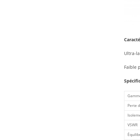
Caracté
Ultra-la
Faible 
Spécifi
Gamme
Perte d
Isolem
VSWR
Équilib