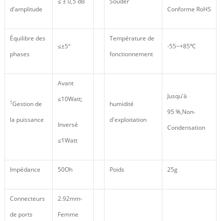
≤ ± 0,5 dB
Souder
d'amplitude
Conforme RoHS
Équilibre des
Température de
≤±5°
-55~+85℃
phases
fonctionnement
Avant
Jusqu'à
≤10Watt;
1
Gestion de
humidité
95 %,Non-
la puissance
d'exploitation
Inversé
Condensation
≤1Watt
Impédance
50Oh
Poids
25g
Connecteurs
2.92mm-
de ports
Femme