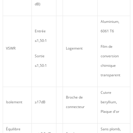
dB)
Aluminium,
Entrée
6061 T6
≤1,50:1
Film de
VSWR
Logement
Sortie
conversion
≤1,50:1
chimique
transparent
Cuivre
Broche de
Isolement
≥17dB
beryllium,
connecteur
Plaque d'or
Équilibre
Sans plomb,