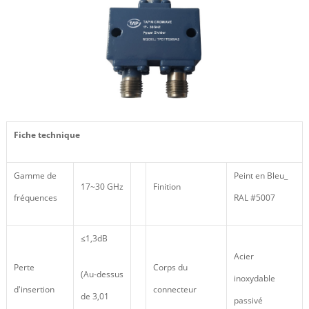
Fiche technique
Gamme de
Peint en Bleu_
17~30 GHz
Finition
fréquences
RAL #5007
≤1,3dB
Acier
Perte
Corps du
(Au-dessus
inoxydable
d'insertion
connecteur
de 3,01
passivé