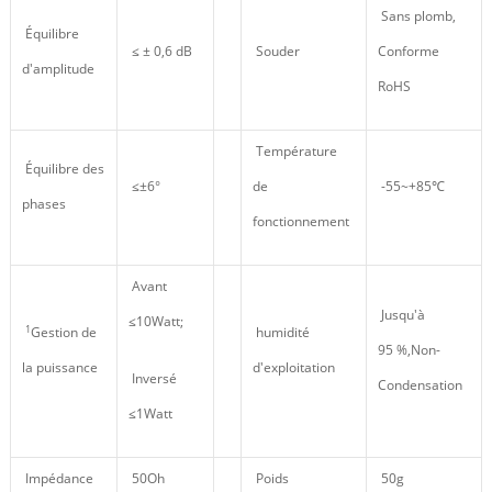
Sans plomb,
Équilibre
≤ ± 0,6 dB
Souder
Conforme
d'amplitude
RoHS
Température
Équilibre des
≤±6°
de
-55~+85℃
phases
fonctionnement
Avant
Jusqu'à
≤10Watt;
1
Gestion de
humidité
95 %,Non-
la puissance
d'exploitation
Inversé
Condensation
≤1Watt
Impédance
50Oh
Poids
50g