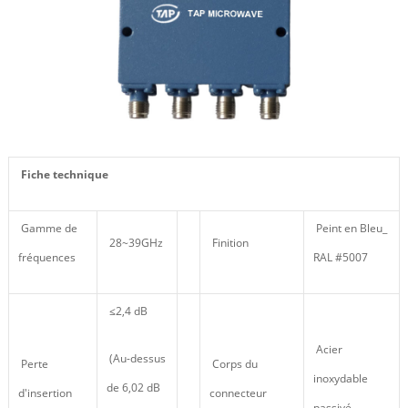
Fiche technique
Gamme de
Peint en Bleu_
28
~39GHz
Finition
fréquences
RAL #5007
≤2,4 dB
Acier
(Au-dessus
Perte
Corps du
inoxydable
de 6,02 dB
d'insertion
connecteur
passivé