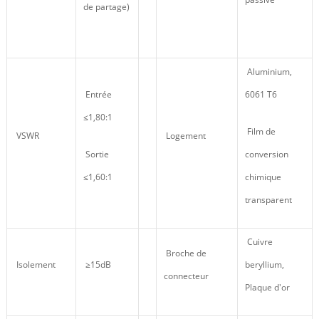
de partage)
Aluminium,
Entrée
6061 T6
≤1,80:1
Film de
VSWR
Logement
Sortie
conversion
≤1,60:1
chimique
transparent
Cuivre
Broche de
Isolement
≥15dB
beryllium,
connecteur
Plaque d'or