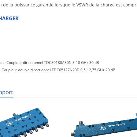
n de la puissance garantie lorsque le VSWR de la charge est compri
HARGER
nt：
Coupleur directionnel TDC80180A30N 8-18 GHz 30 dB
：
Coupleur double directionnel TDC05127N20D 0,5-12,75 GHz 20 dB
pport