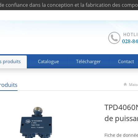
de confiance dans la conception et la fabrication des comp
s produits
Catalogue
Télécharger
Contact
roduits
Mais
TPD4060N2
de puissa
Fiche de donné