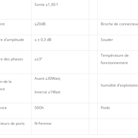
Sortie ≤1,30:1
ent
≥20dB
Broche de connecteu
re d'amplitude
≤ ± 0,3 dB
Souder
Température de
bre des phases
≤±3°
fonctionnement
Avant ≤30Watt;
n de la
humidité d'exploitati
nce
Inversé ≤1Watt
ance
50Oh
Poids
teurs de ports
N-Femme