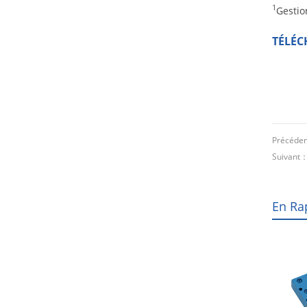
1
Gestio
TÉLÉC
Précéde
Suivant
En Ra