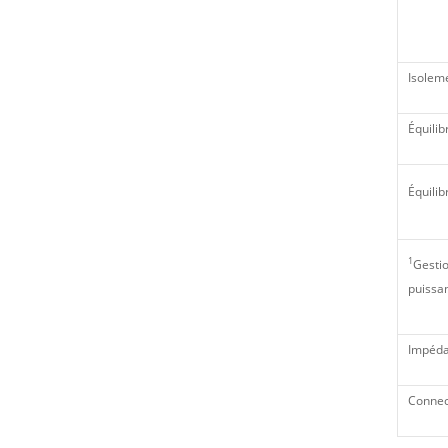
Isolem
Équilib
Équili
1
Gestio
puissa
Impéd
Connec