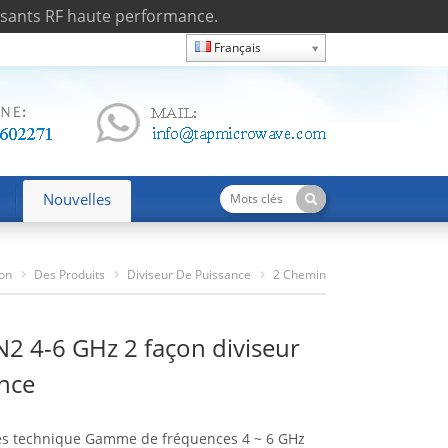
osants RF haute performance.
Français
Nouvelles
on
Des Produits
Diviseur De Puissance
2 Chemin
TPD4060N2 4-6 GHz 2 Façon Diviseur De Puissance
 4-6 GHz 2 façon diviseur
nce
es technique Gamme de fréquences 4 ~ 6 GHz