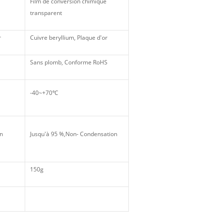
Film de conversion chimique
transparent
r
Cuivre beryllium, Plaque d'or
Sans plomb, Conforme RoHS
-40~+70℃
on
Jusqu'à 95 %,Non- Condensation
150g