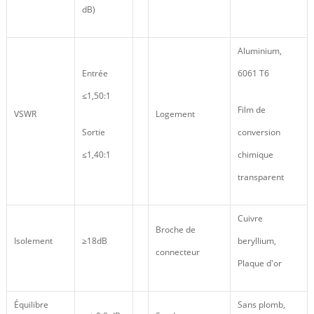
dB)
Aluminium,
Entrée
6061 T6
≤1,50:1
Film de
VSWR
Logement
Sortie
conversion
≤1,40:1
chimique
transparent
Cuivre
Broche de
Isolement
≥18dB
beryllium,
connecteur
Plaque d'or
Équilibre
Sans plomb,