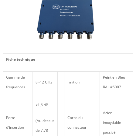
Fiche technique
Gamme de
Peint en Bleu_
8~12 GHz
Finition
fréquences
RAL #5007
≤1,6 dB
Acier
Perte
Corps du
(Au-dessus
inoxydable
d'insertion
connecteur
de 7,78
passivé