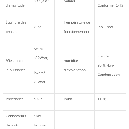
≤ ± 0,8 dB
Souder
d'amplitude
Conforme RoHS
Équilibre des
Température de
≤±8°
-55~+85℃
phases
fonctionnement
Avant
Jusqu'à
≤30Watt;
1
Gestion de
humidité
95 %,Non-
la puissance
d'exploitation
Inversé
Condensation
≤1Watt
Impédance
50Oh
Poids
110g
Connecteurs
SMA-
de ports
Femme